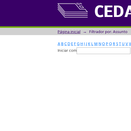
Filtrador por: Assunto
CED
Página inicial
→
Filtrador por: Assunto
A
B
C
D
E
F
G
H
I
J
K
L
M
N
O
P
Q
R
S
T
U
V
Iniciar com