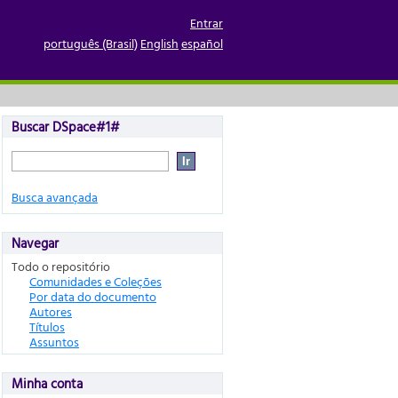
Entrar
português (Brasil)
English
español
Buscar DSpace#1#
Busca avançada
Navegar
Todo o repositório
Comunidades e Coleções
Por data do documento
Autores
Títulos
Assuntos
Minha conta