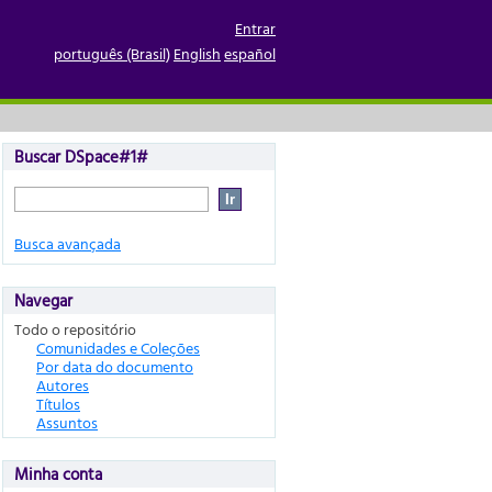
Entrar
português (Brasil)
English
español
Buscar DSpace#1#
Busca avançada
Navegar
Todo o repositório
Comunidades e Coleções
Por data do documento
Autores
Títulos
Assuntos
Minha conta