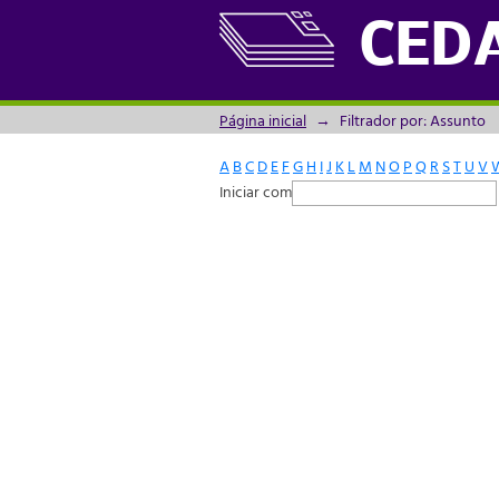
Filtrador por: Assunto
CED
Página inicial
→
Filtrador por: Assunto
A
B
C
D
E
F
G
H
I
J
K
L
M
N
O
P
Q
R
S
T
U
V
Iniciar com