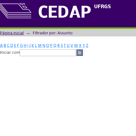
Filtrador por: Assunto
UFRGS
CEDAP
Página inicial
→
Filtrador por: Assunto
A
B
C
D
E
F
G
H
I
J
K
L
M
N
O
P
Q
R
S
T
U
V
W
X
Y
Z
Iniciar com