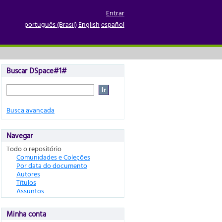
Entrar
português (Brasil)
English
español
Buscar DSpace#1#
Busca avançada
Navegar
Todo o repositório
Comunidades e Coleções
Por data do documento
Autores
Títulos
Assuntos
Minha conta