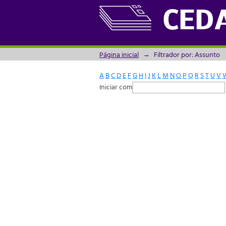
Filtrador por: Assunto
CED
Página inicial
→
Filtrador por: Assunto
A
B
C
D
E
F
G
H
I
J
K
L
M
N
O
P
Q
R
S
T
U
V
Iniciar com