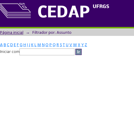
Filtrador por: Assunto
UFRGS
CEDAP
Página inicial
→
Filtrador por: Assunto
A
B
C
D
E
F
G
H
I
J
K
L
M
N
O
P
Q
R
S
T
U
V
W
X
Y
Z
Iniciar com