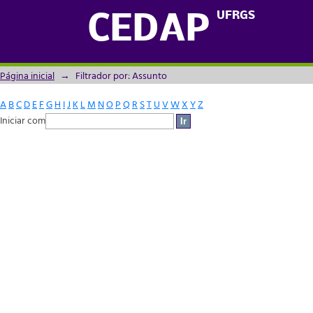
Filtrador por: Assunto
UFRGS
CEDAP
Página inicial
→
Filtrador por: Assunto
A
B
C
D
E
F
G
H
I
J
K
L
M
N
O
P
Q
R
S
T
U
V
W
X
Y
Z
Iniciar com