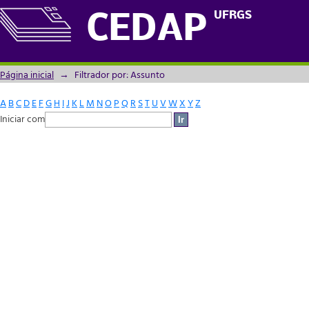
Filtrador por: Assunto
UFRGS
CEDAP
Página inicial
→
Filtrador por: Assunto
A
B
C
D
E
F
G
H
I
J
K
L
M
N
O
P
Q
R
S
T
U
V
W
X
Y
Z
Iniciar com