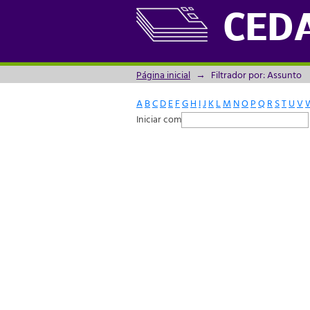
Filtrador por: Assunto
CED
Página inicial
→
Filtrador por: Assunto
A
B
C
D
E
F
G
H
I
J
K
L
M
N
O
P
Q
R
S
T
U
V
Iniciar com