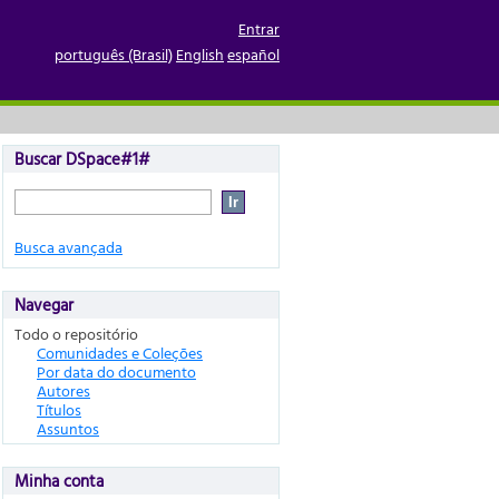
Entrar
português (Brasil)
English
español
Buscar DSpace#1#
Busca avançada
Navegar
Todo o repositório
Comunidades e Coleções
Por data do documento
Autores
Títulos
Assuntos
Minha conta