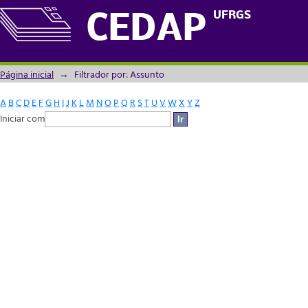
Filtrador por: Assunto
UFRGS
CEDAP
Página inicial
→
Filtrador por: Assunto
A
B
C
D
E
F
G
H
I
J
K
L
M
N
O
P
Q
R
S
T
U
V
W
X
Y
Z
Iniciar com