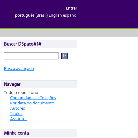
Entrar
português (Brasil)
English
español
Buscar DSpace#1#
Busca avançada
Navegar
Todo o repositório
Comunidades e Coleções
Por data do documento
Autores
Títulos
Assuntos
Minha conta