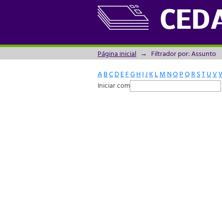
Filtrador por: Assunto
CED
Página inicial
→
Filtrador por: Assunto
A
B
C
D
E
F
G
H
I
J
K
L
M
N
O
P
Q
R
S
T
U
V
Iniciar com