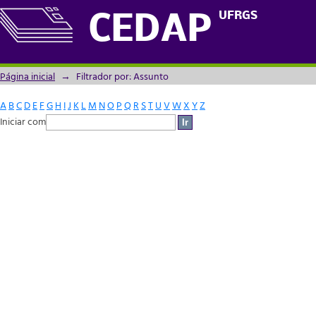
Filtrador por: Assunto
UFRGS
CEDAP
Página inicial
→
Filtrador por: Assunto
A
B
C
D
E
F
G
H
I
J
K
L
M
N
O
P
Q
R
S
T
U
V
W
X
Y
Z
Iniciar com