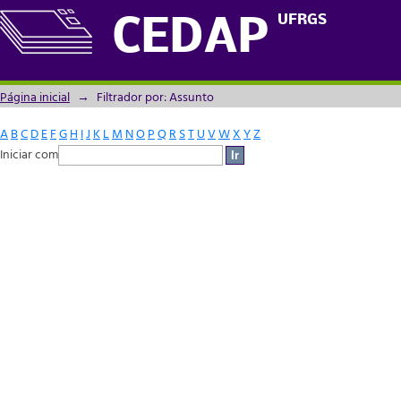
Filtrador por: Assunto
UFRGS
CEDAP
Página inicial
→
Filtrador por: Assunto
A
B
C
D
E
F
G
H
I
J
K
L
M
N
O
P
Q
R
S
T
U
V
W
X
Y
Z
Iniciar com