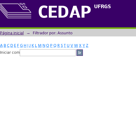
Filtrador por: Assunto
UFRGS
CEDAP
Página inicial
→
Filtrador por: Assunto
A
B
C
D
E
F
G
H
I
J
K
L
M
N
O
P
Q
R
S
T
U
V
W
X
Y
Z
Iniciar com