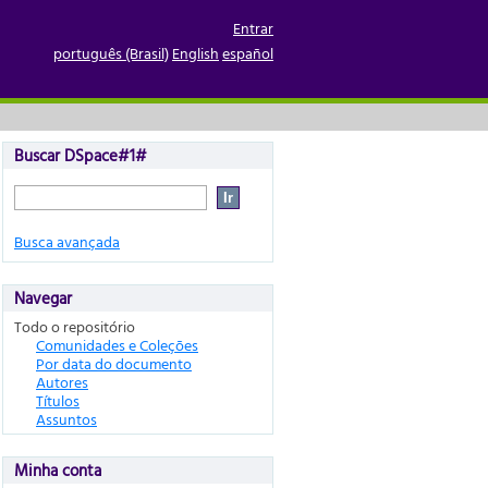
Entrar
português (Brasil)
English
español
Buscar DSpace#1#
Busca avançada
Navegar
Todo o repositório
Comunidades e Coleções
Por data do documento
Autores
Títulos
Assuntos
Minha conta