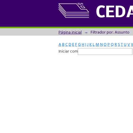
Filtrador por: Assunto
CED
Página inicial
→
Filtrador por: Assunto
A
B
C
D
E
F
G
H
I
J
K
L
M
N
O
P
Q
R
S
T
U
V
Iniciar com