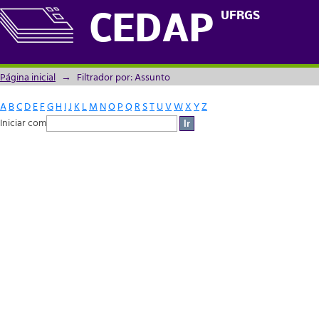
Filtrador por: Assunto
UFRGS
CEDAP
Página inicial
→
Filtrador por: Assunto
A
B
C
D
E
F
G
H
I
J
K
L
M
N
O
P
Q
R
S
T
U
V
W
X
Y
Z
Iniciar com