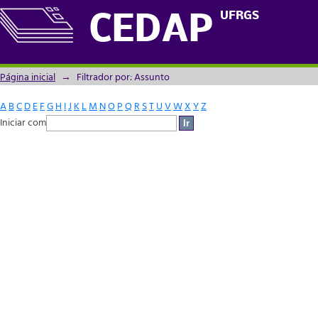
Filtrador por: Assunto
UFRGS
CEDAP
Página inicial
→
Filtrador por: Assunto
A
B
C
D
E
F
G
H
I
J
K
L
M
N
O
P
Q
R
S
T
U
V
W
X
Y
Z
Iniciar com