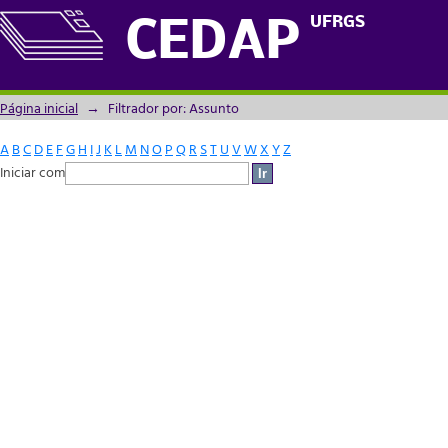
Filtrador por: Assunto
UFRGS
CEDAP
Página inicial
→
Filtrador por: Assunto
A
B
C
D
E
F
G
H
I
J
K
L
M
N
O
P
Q
R
S
T
U
V
W
X
Y
Z
Iniciar com