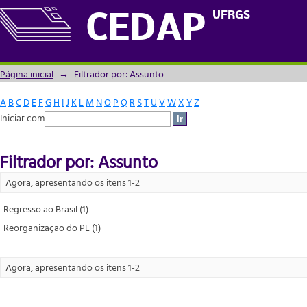
Filtrador por: Assunto
UFRGS
CEDAP
Página inicial
→
Filtrador por: Assunto
A
B
C
D
E
F
G
H
I
J
K
L
M
N
O
P
Q
R
S
T
U
V
W
X
Y
Z
Iniciar com
Filtrador por: Assunto
Agora, apresentando os itens 1-2
Regresso ao Brasil (1)
Reorganização do PL (1)
Agora, apresentando os itens 1-2