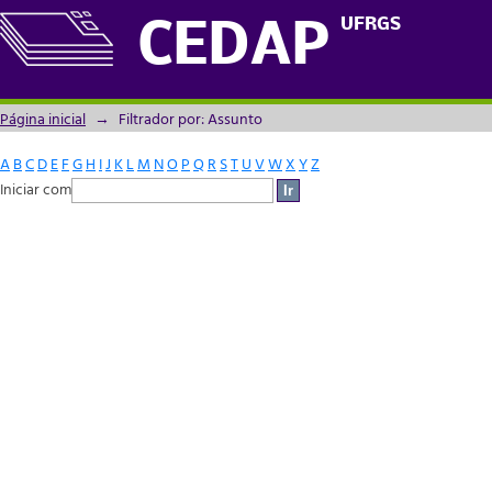
Filtrador por: Assunto
UFRGS
CEDAP
Página inicial
→
Filtrador por: Assunto
A
B
C
D
E
F
G
H
I
J
K
L
M
N
O
P
Q
R
S
T
U
V
W
X
Y
Z
Iniciar com