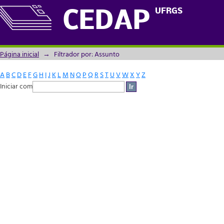
Filtrador por: Assunto
UFRGS
CEDAP
Página inicial
→
Filtrador por: Assunto
A
B
C
D
E
F
G
H
I
J
K
L
M
N
O
P
Q
R
S
T
U
V
W
X
Y
Z
Iniciar com