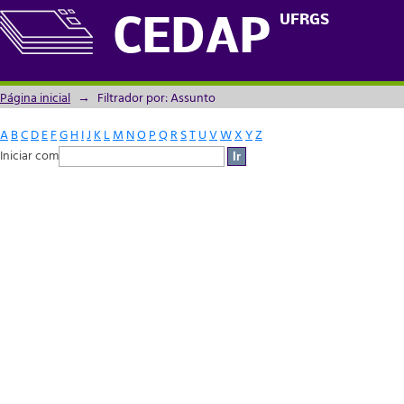
Filtrador por: Assunto
UFRGS
CEDAP
Página inicial
→
Filtrador por: Assunto
A
B
C
D
E
F
G
H
I
J
K
L
M
N
O
P
Q
R
S
T
U
V
W
X
Y
Z
Iniciar com