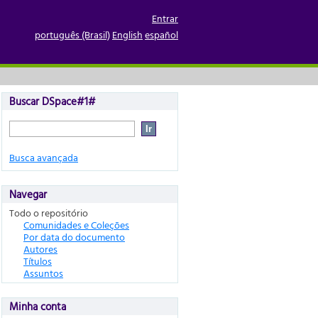
Entrar
português (Brasil)
English
español
Buscar DSpace#1#
Busca avançada
Navegar
Todo o repositório
Comunidades e Coleções
Por data do documento
Autores
Títulos
Assuntos
Minha conta