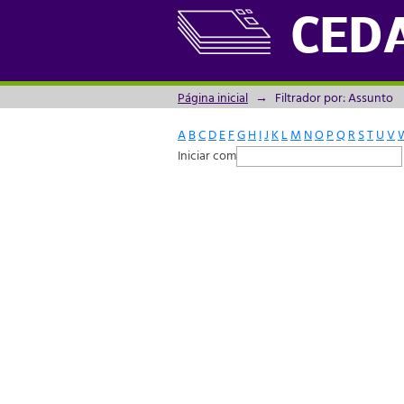
Filtrador por: Assunto
CED
Página inicial
→
Filtrador por: Assunto
A
B
C
D
E
F
G
H
I
J
K
L
M
N
O
P
Q
R
S
T
U
V
Iniciar com