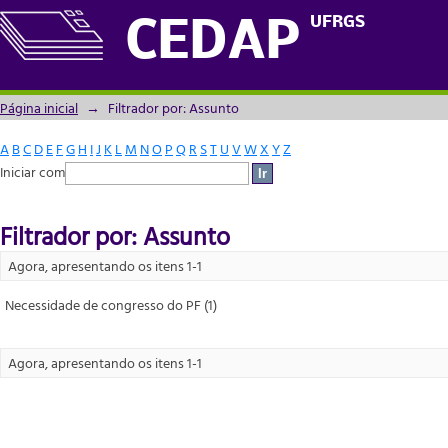
Filtrador por: Assunto
UFRGS
CEDAP
Página inicial
→
Filtrador por: Assunto
A
B
C
D
E
F
G
H
I
J
K
L
M
N
O
P
Q
R
S
T
U
V
W
X
Y
Z
Iniciar com
Filtrador por: Assunto
Agora, apresentando os itens 1-1
Necessidade de congresso do PF (1)
Agora, apresentando os itens 1-1