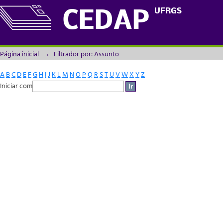
Filtrador por: Assunto
UFRGS
CEDAP
Página inicial
→
Filtrador por: Assunto
A
B
C
D
E
F
G
H
I
J
K
L
M
N
O
P
Q
R
S
T
U
V
W
X
Y
Z
Iniciar com