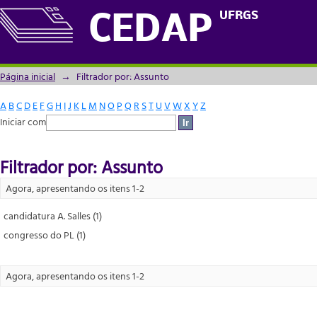
Filtrador por: Assunto
UFRGS
CEDAP
Página inicial
→
Filtrador por: Assunto
A
B
C
D
E
F
G
H
I
J
K
L
M
N
O
P
Q
R
S
T
U
V
W
X
Y
Z
Iniciar com
Filtrador por: Assunto
Agora, apresentando os itens 1-2
candidatura A. Salles (1)
congresso do PL (1)
Agora, apresentando os itens 1-2