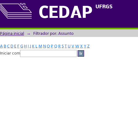
Filtrador por: Assunto
UFRGS
CEDAP
Página inicial
→
Filtrador por: Assunto
A
B
C
D
E
F
G
H
I
J
K
L
M
N
O
P
Q
R
S
T
U
V
W
X
Y
Z
Iniciar com