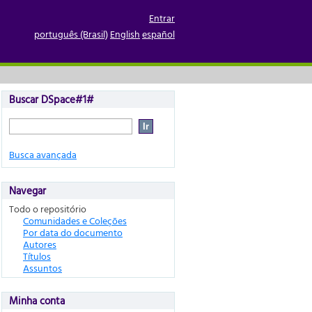
Entrar
português (Brasil)
English
español
Buscar DSpace#1#
Busca avançada
Navegar
Todo o repositório
Comunidades e Coleções
Por data do documento
Autores
Títulos
Assuntos
Minha conta