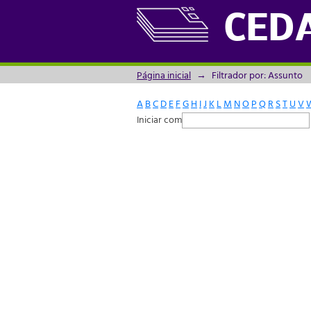
Filtrador por: Assunto
CED
Página inicial
→
Filtrador por: Assunto
A
B
C
D
E
F
G
H
I
J
K
L
M
N
O
P
Q
R
S
T
U
V
Iniciar com