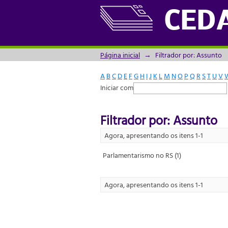
Filtrador por: Assunto
CED
Página inicial
→
Filtrador por: Assunto
A
B
C
D
E
F
G
H
I
J
K
L
M
N
O
P
Q
R
S
T
U
V
Iniciar com
Filtrador por: Assunto
Agora, apresentando os itens 1-1
Parlamentarismo no RS (1)
Agora, apresentando os itens 1-1