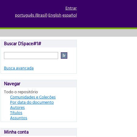
Entrar
português (Brasil)
English
español
Buscar DSpace#1#
Busca avançada
Navegar
Todo o repositório
Comunidades e Coleções
Por data do documento
Autores
Títulos
Assuntos
Minha conta