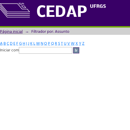
Filtrador por: Assunto
UFRGS
CEDAP
Página inicial
→
Filtrador por: Assunto
A
B
C
D
E
F
G
H
I
J
K
L
M
N
O
P
Q
R
S
T
U
V
W
X
Y
Z
Iniciar com