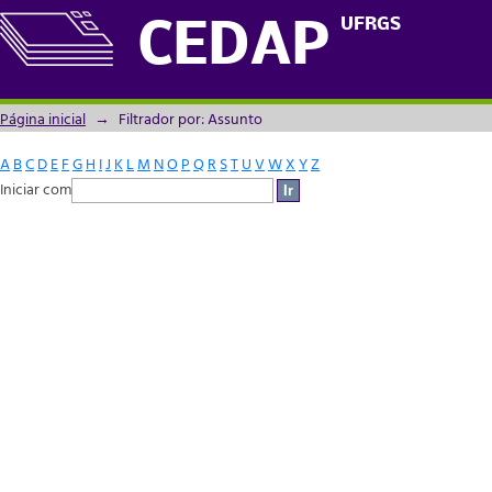
Filtrador por: Assunto
UFRGS
CEDAP
Página inicial
→
Filtrador por: Assunto
A
B
C
D
E
F
G
H
I
J
K
L
M
N
O
P
Q
R
S
T
U
V
W
X
Y
Z
Iniciar com