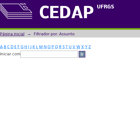
Filtrador por: Assunto
UFRGS
CEDAP
Página inicial
→
Filtrador por: Assunto
A
B
C
D
E
F
G
H
I
J
K
L
M
N
O
P
Q
R
S
T
U
V
W
X
Y
Z
Iniciar com