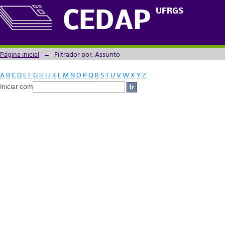
Filtrador por: Assunto
UFRGS
CEDAP
Página inicial
→
Filtrador por: Assunto
A
B
C
D
E
F
G
H
I
J
K
L
M
N
O
P
Q
R
S
T
U
V
W
X
Y
Z
Iniciar com