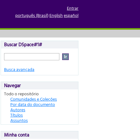
Entrar
português (Brasil)
English
español
Buscar DSpace#1#
Busca avançada
Navegar
Todo o repositório
Comunidades e Coleções
Por data do documento
Autores
Títulos
Assuntos
Minha conta