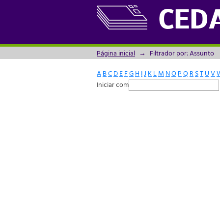
Filtrador por: Assunto
CED
Página inicial
→
Filtrador por: Assunto
A
B
C
D
E
F
G
H
I
J
K
L
M
N
O
P
Q
R
S
T
U
V
Iniciar com