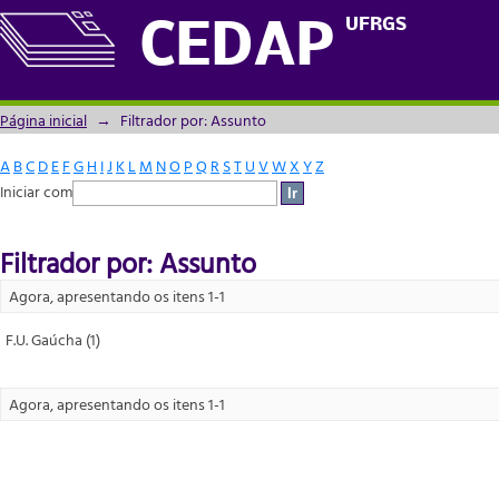
Filtrador por: Assunto
UFRGS
CEDAP
Página inicial
→
Filtrador por: Assunto
A
B
C
D
E
F
G
H
I
J
K
L
M
N
O
P
Q
R
S
T
U
V
W
X
Y
Z
Iniciar com
Filtrador por: Assunto
Agora, apresentando os itens 1-1
F.U. Gaúcha (1)
Agora, apresentando os itens 1-1