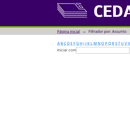
Filtrador por: Assunto
CED
Página inicial
→
Filtrador por: Assunto
A
B
C
D
E
F
G
H
I
J
K
L
M
N
O
P
Q
R
S
T
U
V
Iniciar com