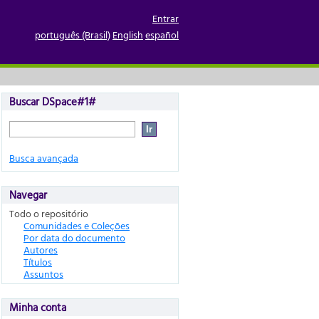
Entrar
português (Brasil)
English
español
Buscar DSpace#1#
Busca avançada
Navegar
Todo o repositório
Comunidades e Coleções
Por data do documento
Autores
Títulos
Assuntos
Minha conta