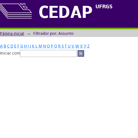
Filtrador por: Assunto
UFRGS
CEDAP
Página inicial
→
Filtrador por: Assunto
A
B
C
D
E
F
G
H
I
J
K
L
M
N
O
P
Q
R
S
T
U
V
W
X
Y
Z
Iniciar com