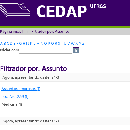
Filtrador por: Assunto
UFRGS
CEDAP
Página inicial
→
Filtrador por: Assunto
A
B
C
D
E
F
G
H
I
J
K
L
M
N
O
P
Q
R
S
T
U
V
W
X
Y
Z
Iniciar com
Filtrador por: Assunto
Agora, apresentando os itens 1-3
Assuntos amorosos (1)
Loc. Arq.:2.59 (1)
Medicina (1)
Agora, apresentando os itens 1-3