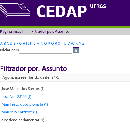
Filtrador por: Assunto
UFRGS
CEDAP
Página inicial
→
Filtrador por: Assunto
A
B
C
D
E
F
G
H
I
J
K
L
M
N
O
P
Q
R
S
T
U
V
W
X
Y
Z
Iniciar com
Filtrador por: Assunto
Agora, apresentando os itens 1-5
José Maria dos Santos (1)
Loc. Arq.:2.1155 (1)
Manifesto oposicionista (1)
Maurício Cardoso (1)
oposição parlamentar (1)