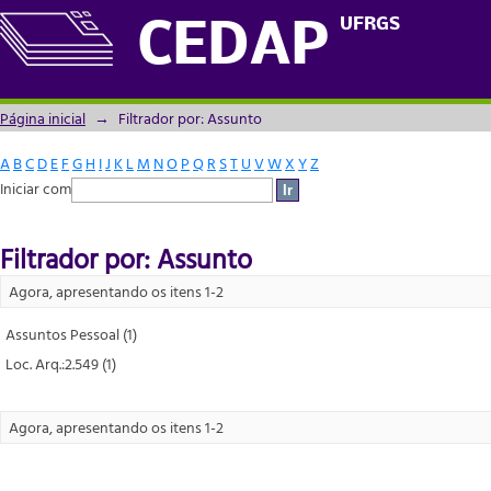
Filtrador por: Assunto
UFRGS
CEDAP
Página inicial
→
Filtrador por: Assunto
A
B
C
D
E
F
G
H
I
J
K
L
M
N
O
P
Q
R
S
T
U
V
W
X
Y
Z
Iniciar com
Filtrador por: Assunto
Agora, apresentando os itens 1-2
Assuntos Pessoal (1)
Loc. Arq.:2.549 (1)
Agora, apresentando os itens 1-2