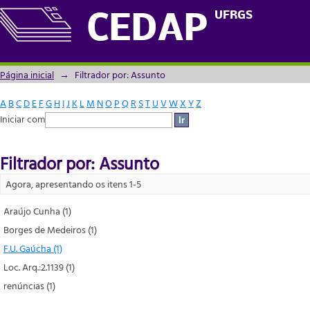
Filtrador por: Assunto
UFRGS
CEDAP
Página inicial
→
Filtrador por: Assunto
A
B
C
D
E
F
G
H
I
J
K
L
M
N
O
P
Q
R
S
T
U
V
W
X
Y
Z
Iniciar com
Filtrador por: Assunto
Agora, apresentando os itens 1-5
Araújo Cunha (1)
Borges de Medeiros (1)
F.U. Gaúcha (1)
Loc. Arq.:2.1139 (1)
renúncias (1)