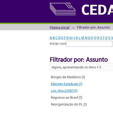
Filtrador por: Assunto
CED
Página inicial
→
Filtrador por: Assunto
A
B
C
D
E
F
G
H
I
J
K
L
M
N
O
P
Q
R
S
T
U
V
Iniciar com
Filtrador por: Assunto
Agora, apresentando os itens 1-5
Borges de Medeiros (1)
Eleições Estaduais (1)
Loc. Arq.:2.1097 (1)
Regresso ao Brasil (1)
Reorganização do PL (1)