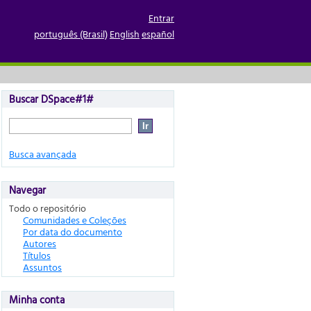
Entrar
português (Brasil)
English
español
Buscar DSpace#1#
Busca avançada
Navegar
Todo o repositório
Comunidades e Coleções
Por data do documento
Autores
Títulos
Assuntos
Minha conta