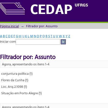
Filtrador por: Assunto
UFRGS
CEDAP
Página inicial
→
Filtrador por: Assunto
A
B
C
D
E
F
G
H
I
J
K
L
M
N
O
P
Q
R
S
T
U
V
W
X
Y
Z
Iniciar com
Filtrador por: Assunto
Agora, apresentando os itens 1-4
conjuntura política (1)
Flores da Cunha (1)
Loc. Arq.:2.1098 (1)
Situação em Porto Alegre (1)
Agora, apresentando os itens 1-4