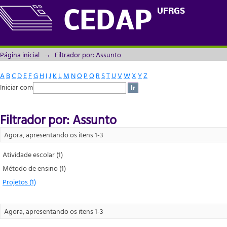
Filtrador por: Assunto
UFRGS
CEDAP
Página inicial
→
Filtrador por: Assunto
A
B
C
D
E
F
G
H
I
J
K
L
M
N
O
P
Q
R
S
T
U
V
W
X
Y
Z
Iniciar com
Filtrador por: Assunto
Agora, apresentando os itens 1-3
Atividade escolar (1)
Método de ensino (1)
Projetos (1)
Agora, apresentando os itens 1-3