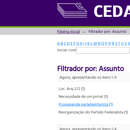
Filtrador por: Assunto
CED
Página inicial
→
Filtrador por: Assunto
A
B
C
D
E
F
G
H
I
J
K
L
M
N
O
P
Q
R
S
T
U
V
Iniciar com
Filtrador por: Assunto
Agora, apresentando os itens 1-4
Loc. Arq.:2.12 (1)
Necessidade de um jornal. (1)
Propaganda parlamentarista (1)
Reorganização do Partido Federalista (1)
Agora, apresentando os itens 1-4