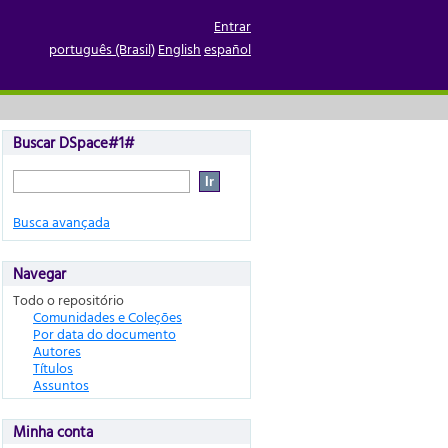
Entrar
português (Brasil)
English
español
Buscar DSpace#1#
Busca avançada
Navegar
Todo o repositório
Comunidades e Coleções
Por data do documento
Autores
Títulos
Assuntos
Minha conta