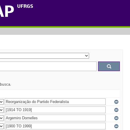
UFRGS
AP
 busca.