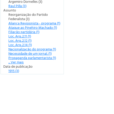
Argemiro Dornelles (3)
Raul Pilla (3)
Assunto
Reorganização do Partido
Federalista (3)
Aliança Revisionista - programa (1)
Ataque ao Pinehiro Machado (1)
Filiação partidária (1)
Loc. Arq.:2.11 (1)
Loc. Arq.:2.12 (1)
Loc. Arq.:2.14 (1)
Nacionalização do programa (1)
Necessidade de um jornal. (1)
Propaganda parlamentarista (1)
... Ver mais
Data de publicação
1915 (3)