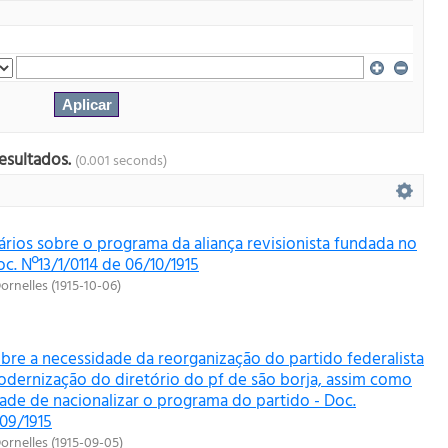
esultados.
(0.001 seconds)
ários sobre o programa da aliança revisionista fundada no
oc. Nº13/1/0114 de 06/10/1915
ornelles
(
1915-10-06
)
bre a necessidade da reorganização do partido federalista
odernização do diretório do pf de são borja, assim como
dade de nacionalizar o programa do partido - Doc.
/09/1915
ornelles
(
1915-09-05
)