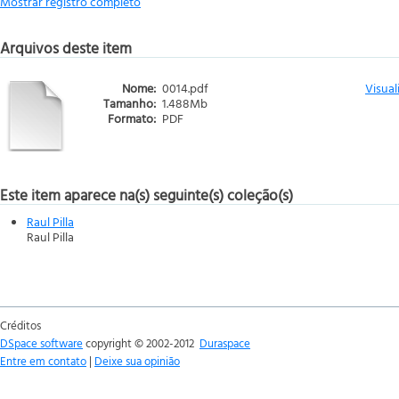
Mostrar registro completo
Arquivos deste item
Nome:
0014.pdf
Visual
Tamanho:
1.488Mb
Formato:
PDF
Este item aparece na(s) seguinte(s) coleção(s)
Raul Pilla
Raul Pilla
Créditos
DSpace software
copyright © 2002-2012
Duraspace
Entre em contato
|
Deixe sua opinião