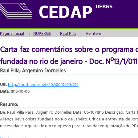
Carta faz comentários sobre o programa da
UFRGS
CEDAP
- Doc. Nº13/1/0114 de 06/10/1915
Página inicial
→
NUPERGS
→
Raul Pilla
→
Ver item
Carta faz comentários sobre o programa da
fundada no rio de janeiro - Doc. Nº13/1/01
Raul Pilla
;
Argemiro Dornelles
URI:
http://hdl.handle.net/20.500.11959/215
Data:
1915-10-06
Resumo:
De: Raul Pilla Para: Argemiro Dornelles Data: 06/10/1915 Descrição: Cart
Aliança Revisionista fundada no Rio de Janeiro. Critica a entrevista de Jo
necessidade urgente de um congresso para tratar da reorganização do PF 