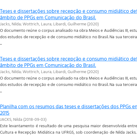
Teses e dissertações sobre recepção e consumo midiático def
âmbito de PPGs em Comunicação do Brasil.
Jacks, Nilda
;
Wottrich, Laura
;
Libardi, Guilherme
(
2020
)
O documento reúne o corpus analisado na obra Meios e Audiências III, es
dos estudos de recepção e de consumo midiático no Brasil. Na sua tercei
...
Teses e dissertações sobre recepção e consumo midiático de
âmbito de PPGs em Comunicação do Brasil.
Jacks, Nilda
;
Wottrich, Laura
;
Libardi, Guilherme
(
2020
)
O documento reúne o corpus analisado na obra Meios e Audiências III, es
dos estudos de recepção e de consumo midiático no Brasil. Na sua tercei
...
Planilha com os resumos das teses e dissertações dos PPGs e
2015
JACKS, Nilda
(
2018-09-03
)
Este levantamento é resultado de uma pesquisa maior desenvolvida entre
Cultura e Recepção Midiática na UFRGS, sob coordenação de Nilda Jacks