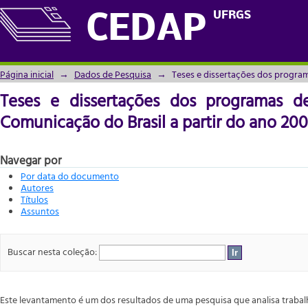
Teses e dissertações dos programas de pó
UFRGS
CEDAP
do ano 2000
Página inicial
→
Dados de Pesquisa
→
Teses e dissertações dos progra
Teses e dissertações dos programas 
Comunicação do Brasil a partir do ano 20
Navegar por
Por data do documento
Autores
Títulos
Assuntos
Buscar nesta coleção:
Este levantamento é um dos resultados de uma pesquisa que analisa trab