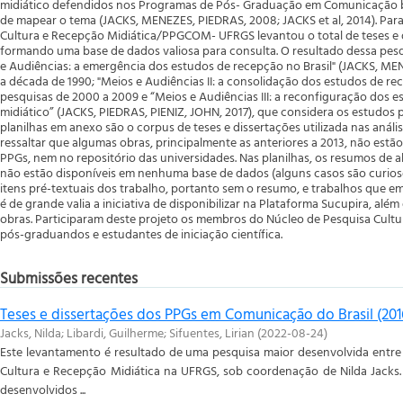
midiático defendidos nos Programas de Pós- Graduação em Comunicação br
de mapear o tema (JACKS, MENEZES, PIEDRAS, 2008; JACKS et al, 2014). Para
Cultura e Recepção Midiática/PPGCOM- UFRGS levantou o total de teses e 
formando uma base de dados valiosa para consulta. O resultado dessa pesqu
e Audiências: a emergência dos estudos de recepção no Brasil" (JACKS, M
a década de 1990; "Meios e Audiências II: a consolidação dos estudos de rec
pesquisas de 2000 a 2009 e “Meios e Audiências III: a reconfiguração dos
midiático” (JACKS, PIEDRAS, PIENIZ, JOHN, 2017), que considera os estudos 
planilhas em anexo são o corpus de teses e dissertações utilizada nas análi
ressaltar que algumas obras, principalmente as anteriores a 2013, não estão
PPGs, nem no repositório das universidades. Nas planilhas, os resumos de
não estão disponíveis em nenhuma base de dados (alguns casos são curios
itens pré-textuais dos trabalho, portanto sem o resumo, e trabalhos que em
é de grande valia a iniciativa de disponibilizar na Plataforma Sucupira, além
obras. Participaram deste projeto os membros do Núcleo de Pesquisa Cultu
pós-graduandos e estudantes de iniciação científica.
Submissões recentes
Teses e dissertações dos PPGs em Comunicação do Brasil (201
Jacks, Nilda
;
Libardi, Guilherme
;
Sifuentes, Lirian
(
2022-08-24
)
Este levantamento é resultado de uma pesquisa maior desenvolvida entre
Cultura e Recepção Midiática na UFRGS, sob coordenação de Nilda Jacks
desenvolvidos ...