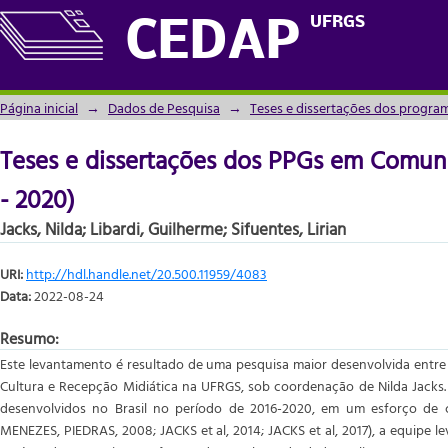
Teses e dissertações dos PPGs em Comunic
UFRGS
CEDAP
Página inicial
→
Dados de Pesquisa
→
Teses e dissertações dos progra
Teses e dissertações dos PPGs em Comuni
- 2020)
Jacks, Nilda
;
Libardi, Guilherme
;
Sifuentes, Lirian
URI:
http://hdl.handle.net/20.500.11959/4083
Data:
2022-08-24
Resumo:
Este levantamento é resultado de uma pesquisa maior desenvolvida entre
Cultura e Recepção Midiática na UFRGS, sob coordenação de Nilda Jacks
desenvolvidos no Brasil no período de 2016-2020, em um esforço de
MENEZES, PIEDRAS, 2008; JACKS et al, 2014; JACKS et al, 2017), a equipe le