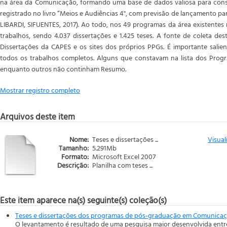
na área da Comunicação, formando uma base de dados valiosa para consu
registrado no livro “Meios e Audiências 4", com previsão de lançamento pa
LIBARDI, SIFUENTES, 2017). Ao todo, nos 49 programas da área existentes
trabalhos, sendo 4.037 dissertações e 1.425 teses. A fonte de coleta de
Dissertações da CAPES e os sites dos próprios PPGs. É importante salien
todos os trabalhos completos. Alguns que constavam na lista dos Progr
enquanto outros não continham Resumo.
Mostrar registro completo
Arquivos deste item
Nome:
Teses e dissertações ...
Visual
Tamanho:
5.291Mb
Formato:
Microsoft Excel 2007
Descrição:
Planilha com teses ...
Este item aparece na(s) seguinte(s) coleção(s)
Teses e dissertações dos programas de pós-graduação em Comunicação
O levantamento é resultado de uma pesquisa maior desenvolvida entre