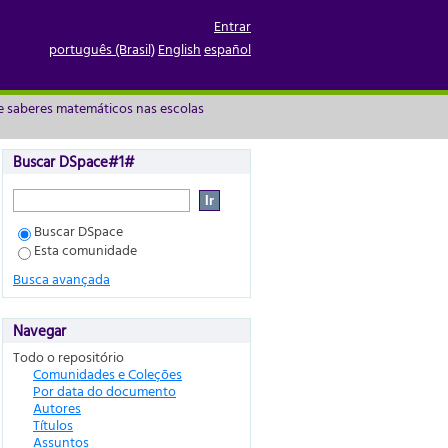
o Rio Grande do Sul por
Entrar
português (Brasil)
English
español
e saberes matemáticos nas escolas
Buscar DSpace#1#
Buscar DSpace
Esta comunidade
Busca avançada
Navegar
Todo o repositório
Comunidades e Coleções
Por data do documento
Autores
Títulos
Assuntos