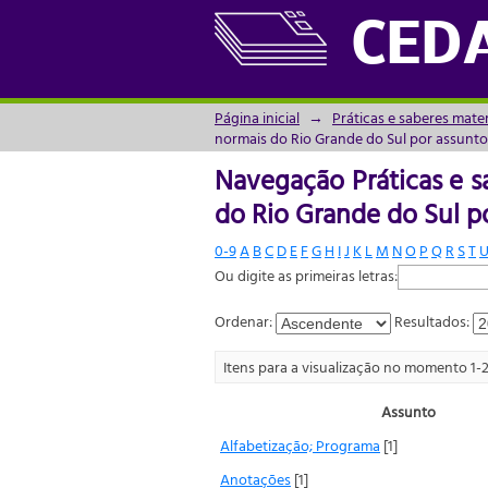
Navegação Práticas e s
CED
assunto
Página inicial
→
Práticas e saberes mate
normais do Rio Grande do Sul por assunto
Navegação Práticas e s
do Rio Grande do Sul p
0-9
A
B
C
D
E
F
G
H
I
J
K
L
M
N
O
P
Q
R
S
T
Ou digite as primeiras letras:
Ordenar:
Resultados:
Itens para a visualização no momento 1-
Assunto
Alfabetização; Programa
[1]
Anotações
[1]