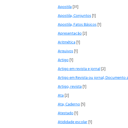
Apostila
[31]
Apostila; Conjuntos
[1]
Apostila; Fatos Básicos
[1]
Apresentação
[2]
Aritmética
[1]
Arquivos
[1]
Artigo
[1]
Artigo em revista e jornal
[2]
Artigo em Revista ou jornal; Documento 
Artigo; revista
[1]
Ata
[2]
Ata; Caderno
[5]
Atestado
[1]
Atididade escolar
[1]