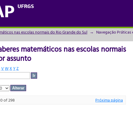
aberes matemáticos nas escolas normais d
UFRGS
AP
máticos nas escolas normais do Rio Grande do Sul
→
Navegação Práticas 
aberes matemáticos nas escolas normais
or assunto
U
V
W
X
Y
Z
20 of 298
Próxima página