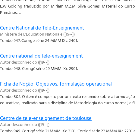
E.W Golding traduzido por Miriam M.Z.M. Silva Gomes. Material do Curs
Primários, ...
Centre National de Telé-Enseignement
Ministere de L'Education Nationale
(
[19--]
)
Tombo 947. Corrigé série 24 MMM IXc 2401.
Centre national de tele-enseignement
Autor desconhecido
(
[19--]
)
Tombo 948. Corrigé série 29 MMM IXc 2901.
Ficha de Noção: Objetivos, formulação operacional
Autor desconhecido
(
[19--]
)
Tombo 805. O item é composto por um texto resumido sobre a formulação o
educativas, realizado para a disciplina de Metodologia do curso normal, e f
Centre de tele-enseignement de toulouse
Autor desconhecido
(
[19--]
)
Tombo 949. Corrigé série 21 MMM IXc 2101, Corrigé série 22 MMM IXc 2201 e