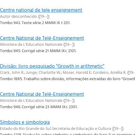
Centre national de tele enseignement
Autor desconhecido
(
[19--]
)
Tombo 943. Texte série 2 MMM IX t 201.
Centre National de Telé-Enseignement
Ministere de L'Education Nationale
(
[19--]
)
Tombo 945. Corrigé série 21 MMM IXc 2101.
Divisão: livro pesquisado "Growth in arithmetic"
Crark, John R.; Junge, Charlotte W.; Moser, Harold E
;
Cordeiro, Amélia R.
(
[19-
Tombo 1885. Trabalho sobre divisão, informações extraídas do livro "Growth 
Centre National de Telé-Enseignement
Ministere de L'Education Nationale
(
[19--]
)
Tombo 946. Corrigé série 23 MMM IXc 2301.
Símbolos e simbologia
Estado do Rio Grande do Sul Secretaria de Educação e Cultura
(
[19--]
)
Tombo 1218. Tradução sobre símbolos e simbologia do livro "Les premiers