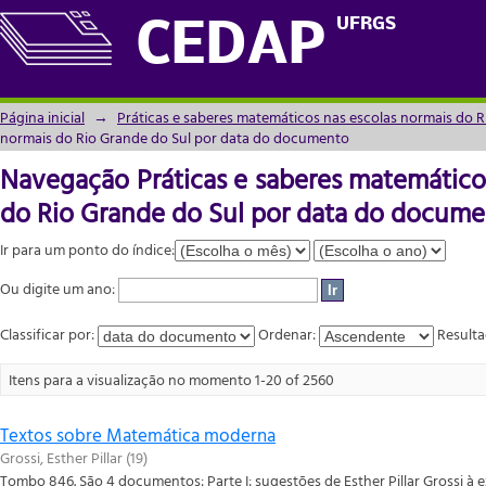
Navegação Práticas e saberes matemáticos
UFRGS
CEDAP
data do documento
Página inicial
→
Práticas e saberes matemáticos nas escolas normais do R
normais do Rio Grande do Sul por data do documento
Navegação Práticas e saberes matemático
do Rio Grande do Sul por data do docum
Ir para um ponto do índice:
Ou digite um ano:
Classificar por:
Ordenar:
Resulta
Itens para a visualização no momento 1-20 of 2560
Textos sobre Matemática moderna
Grossi, Esther Pillar
(
19
)
Tombo 846. São 4 documentos: Parte I: sugestões de Esther Pillar Grossi à